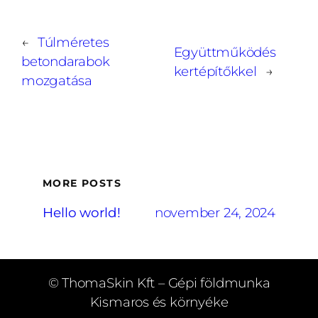
←
Túlméretes
Együttműködés
betondarabok
kertépítőkkel
→
mozgatása
MORE POSTS
Hello world!
november 24, 2024
© ThomaSkin Kft – Gépi földmunka
Kismaros és környéke